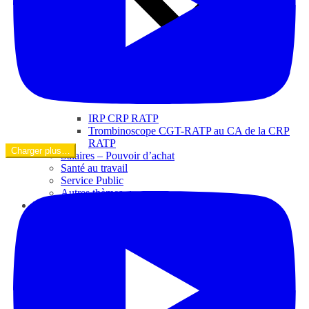
IRP CRP RATP
Trombinoscope CGT-RATP au CA de la CRP
RATP
Charger plus…
Salaires – Pouvoir d’achat
Santé au travail
Service Public
Autres thèmes
Vidéos
Contact