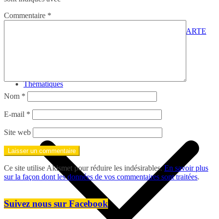
Commentaire
*
NON A LA SUPPRESSION DE LA CARTE
DE CIRCULATION, OUI À SA
GÉNÉRALISATION !
CE : la CGT-RATP vous informe…
Communiqués
Bienvenue à la CGT-RATP
Thématiques
Nom
*
E-mail
*
Site web
Ce site utilise Akismet pour réduire les indésirables.
En savoir plus
sur la façon dont les données de vos commentaires sont traitées
.
Suivez nous sur Facebook