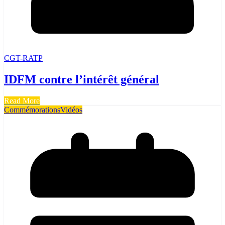
CGT-RATP
IDFM contre l’intérêt général
Read More
Commémorations
Vidéos