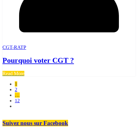
CGT-RATP
Pourquoi voter CGT ?
Read More
Pagination
1
2
des
…
publications
12
Suivez nous sur Facebook