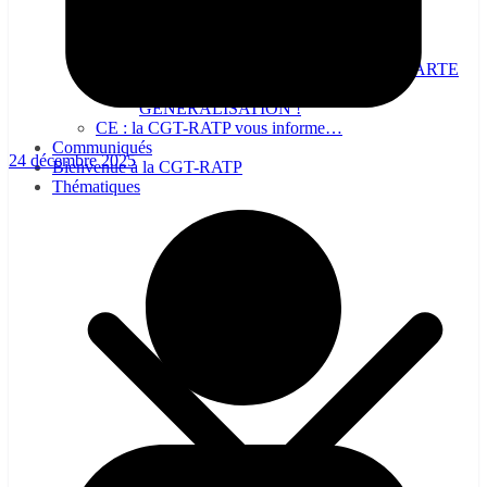
NON A LA SUPPRESSION DE LA CARTE
DE CIRCULATION, OUI À SA
GÉNÉRALISATION !
CE : la CGT-RATP vous informe…
Communiqués
24 décembre 2025
Bienvenue à la CGT-RATP
Thématiques