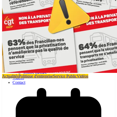
IRP CRP RATP
Trombinoscope CGT-RATP au CA de la CRP
RATP
Salaires – Pouvoir d’achat
Santé au travail
Service Public
Autres thèmes
Actualités
Politique d'entreprise
Service Public
Vidéos
Vidéos
Contact