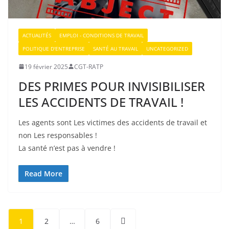
ACTUALITÉS
EMPLOI - CONDITIONS DE TRAVAIL
POLITIQUE D'ENTREPRISE
SANTÉ AU TRAVAIL
UNCATEGORIZED
19 février 2025
CGT-RATP
DES PRIMES POUR INVISIBILISER
LES ACCIDENTS DE TRAVAIL !
Les agents sont Les victimes des accidents de travail et
non Les responsables !
La santé n’est pas à vendre !
Read More
Pagination
1
2
…
6