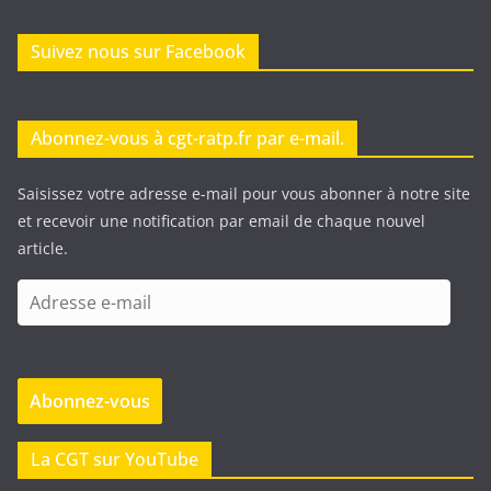
Suivez nous sur Facebook
Abonnez-vous à cgt-ratp.fr par e-mail.
Saisissez votre adresse e-mail pour vous abonner à notre site
et recevoir une notification par email de chaque nouvel
article.
A
d
r
e
Abonnez-vous
s
s
e
La CGT sur YouTube
e