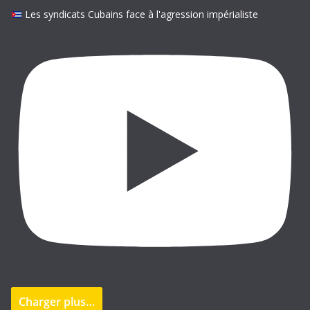
-
Les syndicats Cubains face à l'agression impérialiste
m
a
i
l
Charger plus…