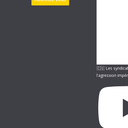
s
e
e
-
m
a
i
l
🇨🇺 Les syndica
l'agression impér