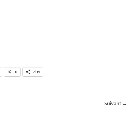
X
Plus
Suivant →