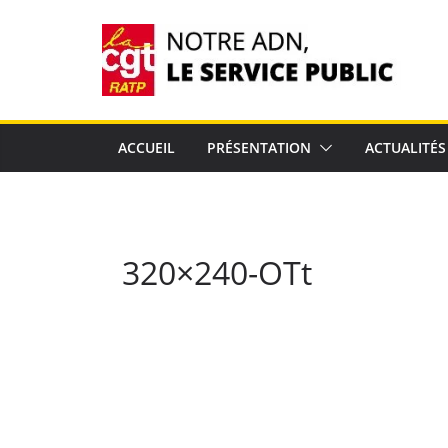
Passer
au
contenu
ACCUEIL
PRÉSENTATION
ACTUALITÉS
320×240-OTt