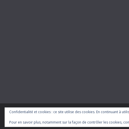
Confidentialité et cookies : ce site utilise des cookies. En continuant à util
Copyright © 2026
cgt-ratp
. Tous droits réservés.
Theme
ColorMag
par ThemeGrill. Propulsé par
WordP
Pour en savoir plus, notamment sur la façon de contrôler les cookies, con