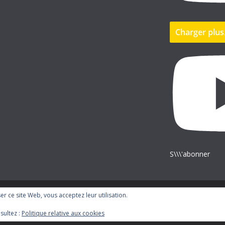
Charger plu
S\\\'abonner
iser ce site Web, vous acceptez leur utilisation.
ress
.
sultez :
Politique relative aux cookies