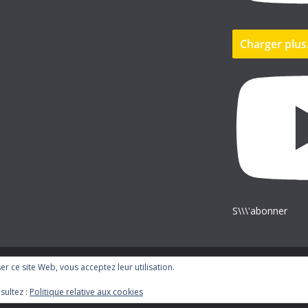
Charger plu
S\\\'abonner
iser ce site Web, vous acceptez leur utilisation.
ress
.
sultez :
Politique relative aux cookies