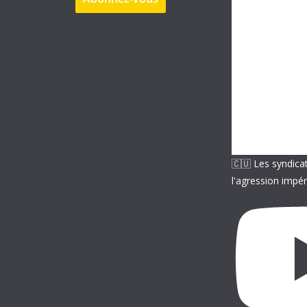
s
e
e
-
m
a
i
l
🇨🇺 Les syndica
l'agression impér