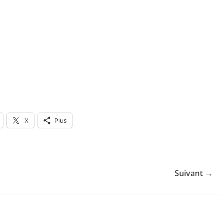
X
Plus
Suivant →