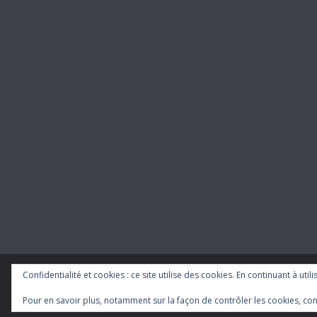
Confidentialité et cookies : ce site utilise des cookies. En continuant à util
Copyright © 2026
cgt-ratp
. Tous droits réservés.
Theme
ColorMag
par ThemeGrill. Propulsé par
WordP
Pour en savoir plus, notamment sur la façon de contrôler les cookies, con