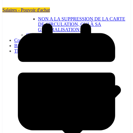
Salaires - Pouvoir d'achat
NON A LA SUPPRESSION DE LA CARTE
DE CIRCULATION, OUI À SA
GÉNÉRALISATION !
CE : la CGT-RATP vous informe…
Communiqués
Bienvenue à la CGT-RATP
Thématiques