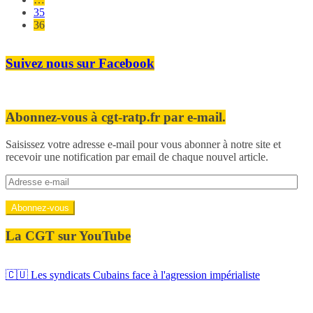
publications
35
36
Suivez nous sur Facebook
Abonnez-vous à cgt-ratp.fr par e-mail.
Saisissez votre adresse e-mail pour vous abonner à notre site et
recevoir une notification par email de chaque nouvel article.
Adresse
e-
mail
Abonnez-vous
La CGT sur YouTube
🇨🇺 Les syndicats Cubains face à l'agression impérialiste