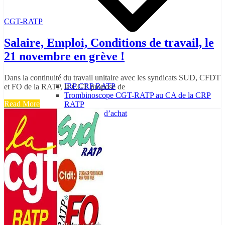
CGT-RATP
Salaire, Emploi, Conditions de travail, le
21 novembre en grève !
Dans la continuité du travail unitaire avec les syndicats SUD, CFDT
IRP CRP RATP
et FO de la RATP, la CGT propose de
Trombinoscope CGT-RATP au CA de la CRP
Read More
RATP
Salaires – Pouvoir d’achat
Santé au travail
Service Public
Autres thèmes
Vidéos
Contact