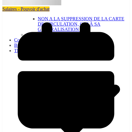
Salaires - Pouvoir d'achat
NON A LA SUPPRESSION DE LA CARTE
DE CIRCULATION, OUI À SA
GÉNÉRALISATION !
CE : la CGT-RATP vous informe…
Communiqués
Bienvenue à la CGT-RATP
Thématiques