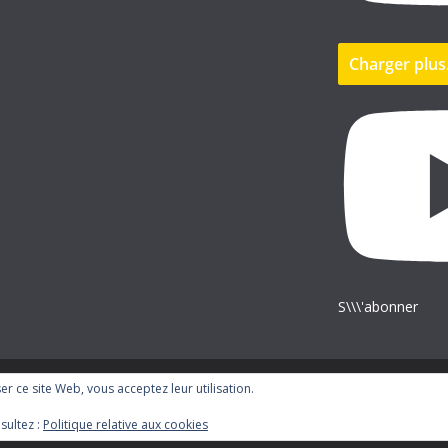
Charger plu
S\\\'abonner
iser ce site Web, vous acceptez leur utilisation.
ress
.
sultez :
Politique relative aux cookies