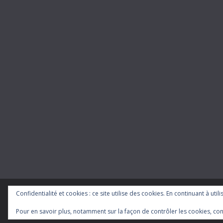
Confidentialité et cookies : ce site utilise des cookies. En continuant à util
Copyright © 2026
cgt-ratp
. Tous droits réservés.
Theme
ColorMag
par ThemeGrill. Propulsé par
WordP
Pour en savoir plus, notamment sur la façon de contrôler les cookies, con