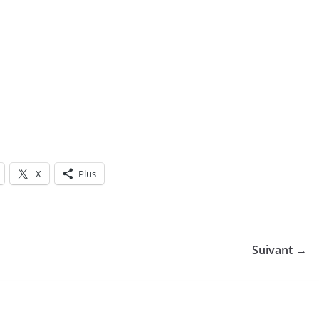
X
Plus
Suivant →