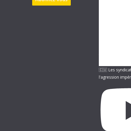
s
e
e
-
m
a
i
l
🇨🇺 Les syndica
l'agression impér