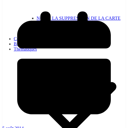
NON A LA SUPPRESSION DE LA CARTE
DE CIRCULATION, OUI À SA
GÉNÉRALISATION !
CE : la CGT-RATP vous informe…
Communiqués
Bienvenue à la CGT-RATP
Thématiques