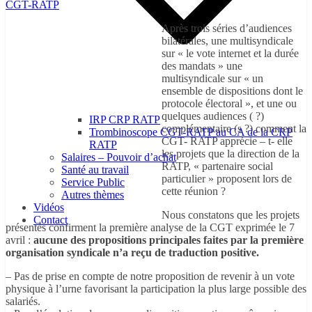
CGT-RATP
Après trois séries d’audiences
bilatérales, une multisyndicale
sur « le vote internet et la durée
des mandats » une
multisyndicale sur « un
ensemble de dispositions dont le
protocole électoral », et une ou
quelques audiences ( ?)
IRP CRP RATP
complémentaire (s ?) comment la
Trombinoscope CGT-RATP au CA de la CRP
CGT- RATP apprécie – t- elle
RATP
les projets que la direction de la
Salaires – Pouvoir d’achat
RATP, « partenaire social
Santé au travail
particulier » proposent lors de
Service Public
cette réunion ?
Autres thèmes
Vidéos
Nous constatons que les projets
Contact
présentés confirment la première analyse de la CGT exprimée le 7
avril :
aucune des propositions principales faites par la première
organisation syndicale n’a reçu de traduction positive.
– Pas de prise en compte de notre proposition de revenir à un vote
physique à l’urne favorisant la participation la plus large possible des
salariés.