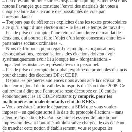
– Peu d’évolution donc sur ces dispositions pratiques même si nous
notons l’avançée que constitue l’envoi des matériels de votes à
chaque salarié dans le cadre des possibilités de vote par
correspondance.
– Toujours pas de références explicites dans les textes protocolaires
a ce qu’il s’agit d’une élection sur « le lieu et le temps de travail ».
– Pas de prise en compte d’une retour à une durée de mandat de
deux ans, qui pourrait faire l’objet d’un large consensus entre les «
partenaires sociaux ordinaires ».
– Nous réaffirmons qu’au regard des multiples organisations,
désorganisations, réorganisations, des élections doivent avoir
systématiquement avoir lieu lorsque les « réorganisations »
impactent les instances représentatives du personnel.
– Pas de prise en compte du souhait exprimé de protocoles distincts
pour chacune des élections DP et CDEP.
– Depuis les premières audiences nous avons acté la décision du
directeur régional du travail des transports du 15 octobre 2008. Ce
qui revient à dire que l’entreprise reste découpée en 10 entités
économiques : les 10 CDEP existants
(y compris, pour les
malhonnêtes ou malentendants celui du RER).
– Vous persistez à acter le département SEM que vous voulez
imposer – en quelque sorte à la date du protocole élections – sans
attendre l’avis du CRE. Pour se faire et essayer de faire bonne
impression devant l’autorité administrative chargée, le cas échéant,
de trancher cette notion d’établissement, vous regroupez les