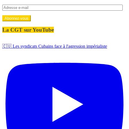
Adresse
e-
mail
Abonnez-vous
La CGT sur YouTube
🇨🇺 Les syndicats Cubains face à l'agression impérialiste