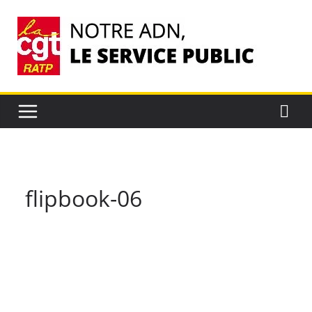
Passer
au
contenu
flipbook-06