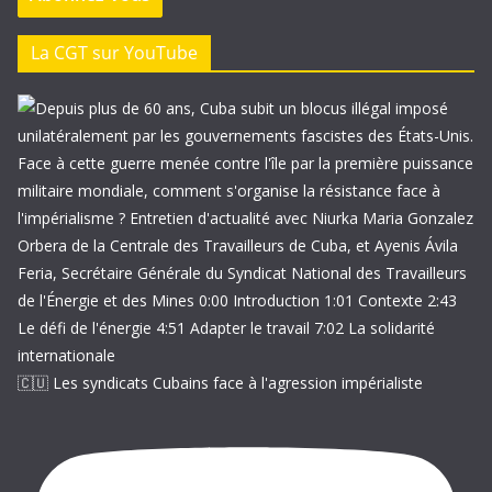
s
e
La CGT sur YouTube
e
-
m
a
i
l
🇨🇺 Les syndicats Cubains face à l'agression impérialiste