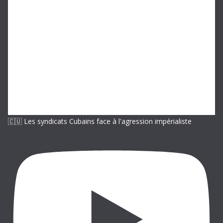
m
a
i
l
🇨🇺 Les syndicats Cubains face à l'agression impérialiste