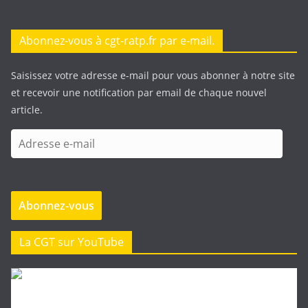
Abonnez-vous à cgt-ratp.fr par e-mail.
Saisissez votre adresse e-mail pour vous abonner à notre site
et recevoir une notification par email de chaque nouvel
article.
A
d
r
e
Abonnez-vous
s
s
e
La CGT sur YouTube
e
-
m