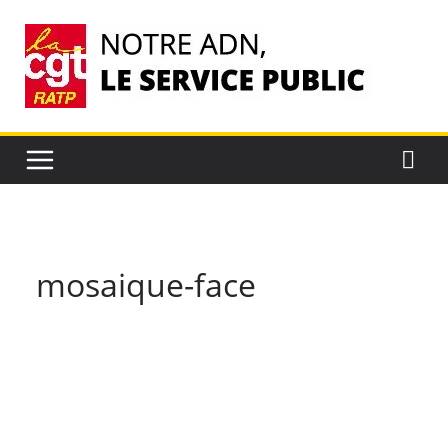
Passer
au
contenu
mosaique-face