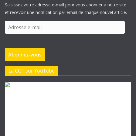
Saisissez votre adresse e-mail pour vous abonner à notre site
et recevoir une notification par email de chaque nouvel article.
A
d
r
e
Abonnez-vous
s
s
e
La CGT sur YouTube
e
-
m
a
i
l