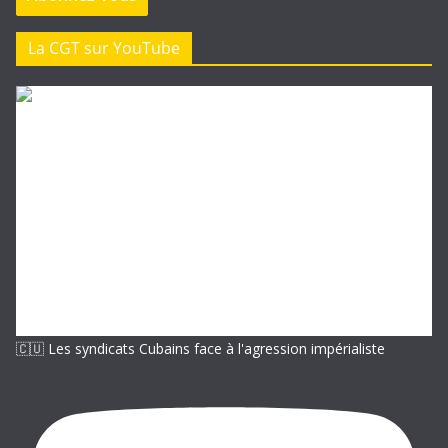
s
e
La CGT sur YouTube
e
-
m
a
i
l
🇨🇺 Les syndicats Cubains face à l'agression impérialiste