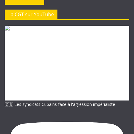
s
e
La CGT sur YouTube
e
-
m
a
i
l
🇨🇺 Les syndicats Cubains face à l'agression impérialiste