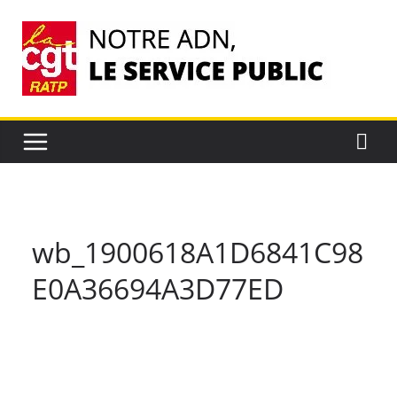
Passer
au
contenu
wb_1900618A1D6841C98
E0A36694A3D77ED