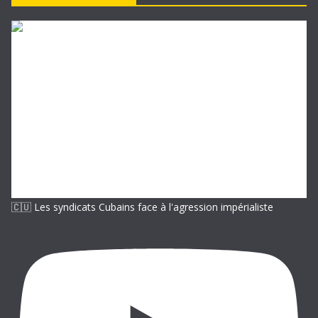
e
-
m
a
i
l
🇨🇺 Les syndicats Cubains face à l'agression impérialiste