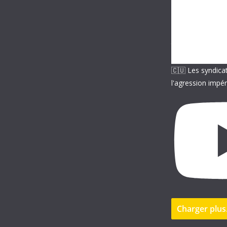
m
a
i
l
🇨🇺 Les syndica
l'agression impér
Charger plu