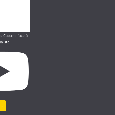
ts Cubains face à
ialiste
s…