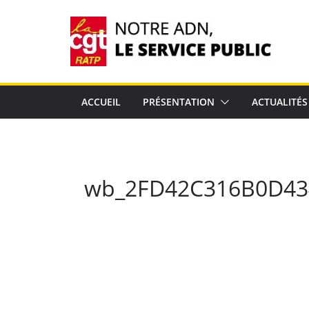
Passer
au
contenu
ACCUEIL
PRÉSENTATION
ACTUALITÉS
wb_2FD42C316B0D43