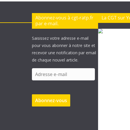
Abonnez-vous à cgt-ratp.fr
La CGT sur 
par e-mail.
Saisissez votre adresse e-mail
pour vous abonner à notre site et
recevoir une notification par email
de chaque nouvel article.
A
d
r
e
Abonnez-vous
s
s
e
e
-