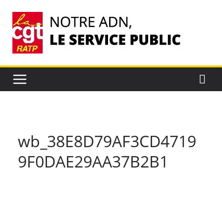
Passer
au
contenu
wb_38E8D79AF3CD4719
9F0DAE29AA37B2B1