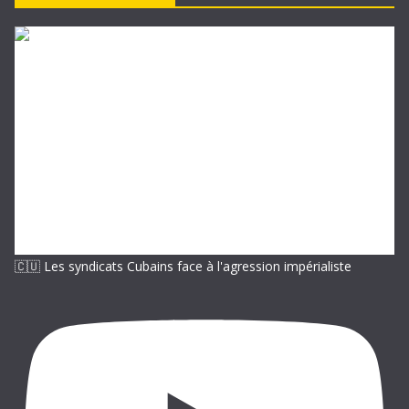
e
-
m
a
i
l
🇨🇺 Les syndicats Cubains face à l'agression impérialiste