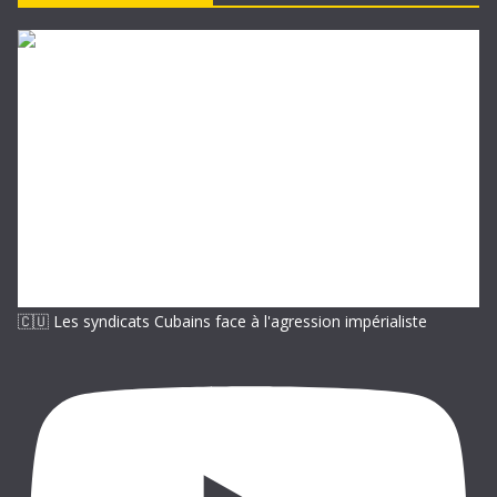
e
-
m
a
i
l
🇨🇺 Les syndicats Cubains face à l'agression impérialiste