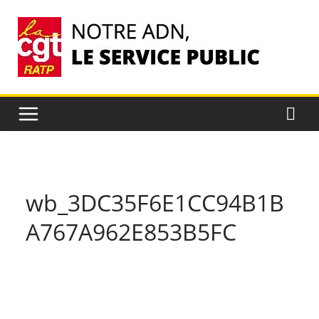
Passer
au
contenu
wb_3DC35F6E1CC94B1B
A767A962E853B5FC