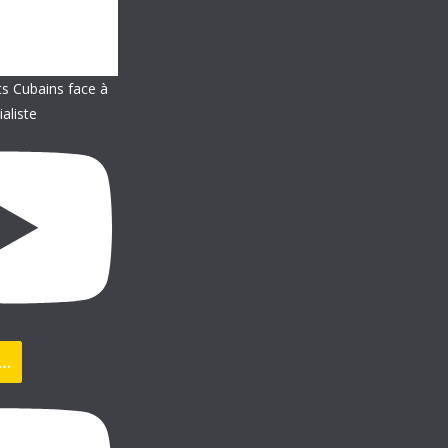
ts Cubains face à
ialiste
s…