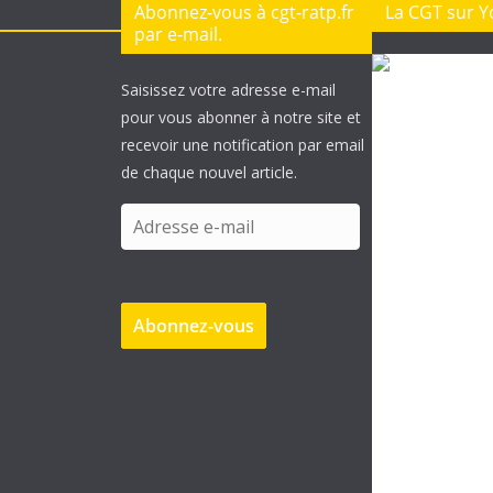
Abonnez-vous à cgt-ratp.fr
La CGT sur 
par e-mail.
Saisissez votre adresse e-mail
pour vous abonner à notre site et
recevoir une notification par email
de chaque nouvel article.
A
d
r
e
Abonnez-vous
s
s
e
e
-
m
a