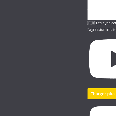
i
l
🇨🇺 Les syndica
l'agression impér
Charger plu