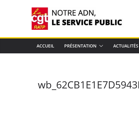
Passer
au
contenu
ACCUEIL
PRÉSENTATION
ACTUALITÉS
wb_62CB1E1E7D5943