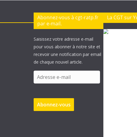
Abonnez-vous à cgt-ratp.fr
La CGT sur 
par e-mail.
Saisissez votre adresse e-mail
pour vous abonner à notre site et
recevoir une notification par email
de chaque nouvel article.
A
d
r
e
Abonnez-vous
s
s
e
e
-