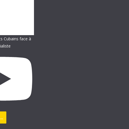
ts Cubains face à
ialiste
s…