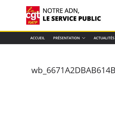
Passer
au
contenu
ACCUEIL
PRÉSENTATION
ACTUALITÉS
wb_6671A2DBAB614B