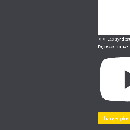
m
a
i
l
🇨🇺 Les syndica
l'agression impér
Charger plu