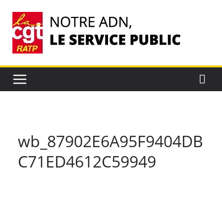
Passer
au
contenu
wb_87902E6A95F9404DB
C71ED4612C59949