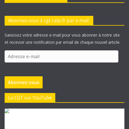
Abonnez-vous à cgt-ratp.fr par e-mail.
Saisissez votre adresse e-mail pour vous abonner à notre site
et recevoir une notification par email de chaque nouvel article.
A
d
r
e
Abonnez-vous
s
s
e
La CGT sur YouTube
e
-
m
a