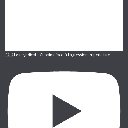
i
l
🇨🇺 Les syndicats Cubains face à l'agression impérialiste