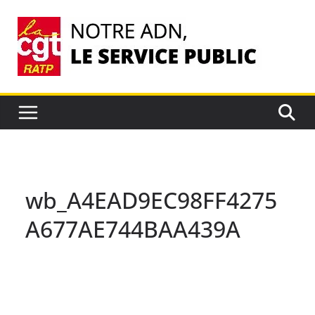
Passer
au
contenu
wb_A4EAD9EC98FF4275
A677AE744BAA439A