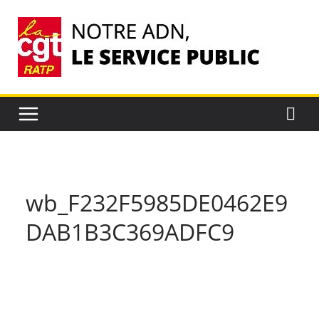
Passer
au
contenu
wb_F232F5985DE0462E9
DAB1B3C369ADFC9