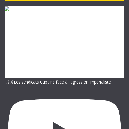
e
-
m
a
i
l
🇨🇺 Les syndicats Cubains face à l'agression impérialiste