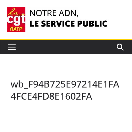
Passer
au
contenu
wb_F94B725E97214E1FA
4FCE4FD8E1602FA