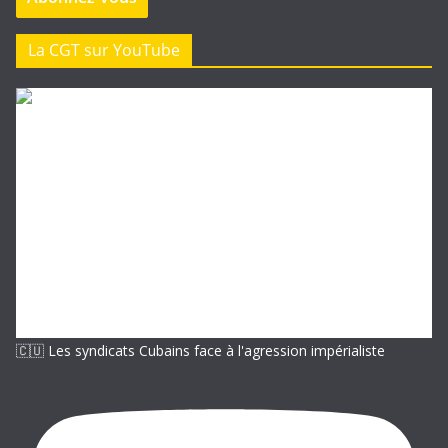
s
e
La CGT sur YouTube
e
-
m
a
i
l
🇨🇺 Les syndicats Cubains face à l'agression impérialiste