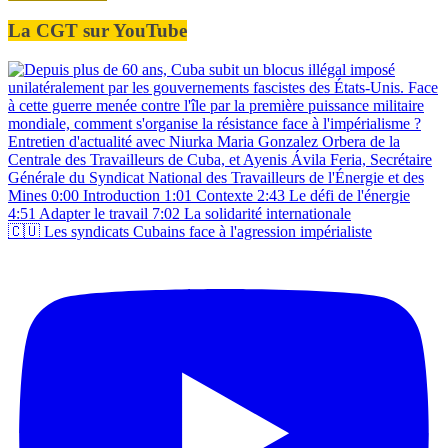
La CGT sur YouTube
🇨🇺 Les syndicats Cubains face à l'agression impérialiste