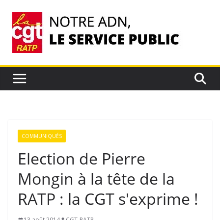
Passer
au
contenu
COMMUNIQUÉS
Election de Pierre
Mongin à la tête de la
RATP : la CGT s'exprime !
13 août 2014
CGT-RATP