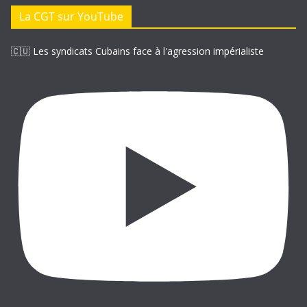
e
La CGT sur YouTube
e
-
🇨🇺 Les syndicats Cubains face à l'agression impérialiste
m
a
i
l