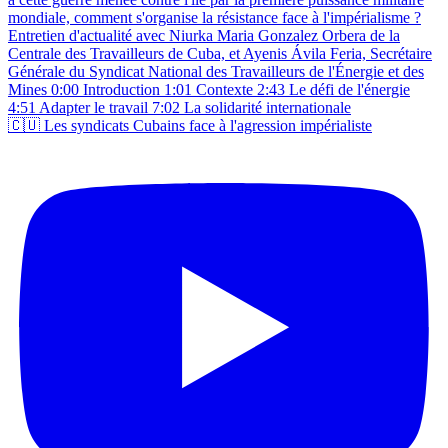
🇨🇺 Les syndicats Cubains face à l'agression impérialiste