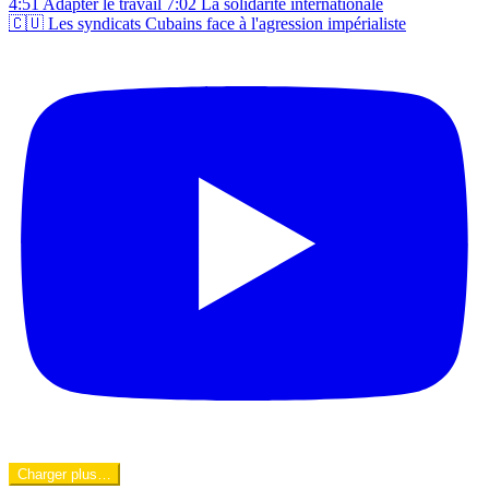
🇨🇺 Les syndicats Cubains face à l'agression impérialiste
Charger plus…