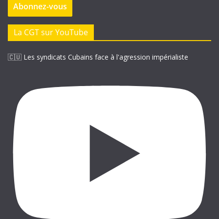
Abonnez-vous
s
s
e
La CGT sur YouTube
e
-
🇨🇺 Les syndicats Cubains face à l'agression impérialiste
m
a
i
l