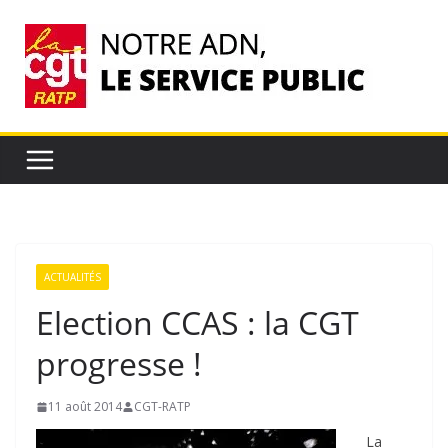
Passer
au
contenu
ACTUALITÉS
Election CCAS : la CGT
progresse !
11 août 2014
CGT-RATP
La