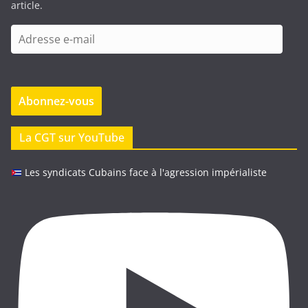
article.
A
d
r
e
Abonnez-vous
s
s
e
La CGT sur YouTube
e
-
Les syndicats Cubains face à l'agression impérialiste
m
a
i
l