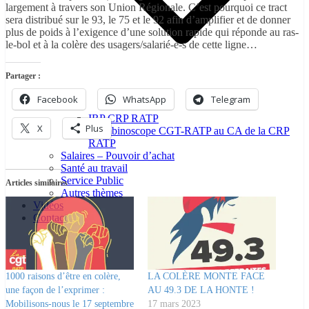
largement à travers son Union Régionale. C’est pourquoi ce tract
sera distribué sur le 93, le 75 et le 92 afin d’amplifier et de donner
plus de poids à l’exigence d’une solution rapide qui réponde au ras-
le-bol et à la colère des usagers/salarié-e-s de cette ligne…
Partager :
Facebook
WhatsApp
Telegram
IRP CRP RATP
X
Plus
Trombinoscope CGT-RATP au CA de la CRP
RATP
Salaires – Pouvoir d’achat
Santé au travail
Service Public
Articles similaires
Autres thèmes
Vidéos
Contact
1000 raisons d’être en colère,
LA COLÈRE MONTE FACE
une façon de l’exprimer :
AU 49.3 DE LA HONTE !
Mobilisons-nous le 17 septembre
17 mars 2023