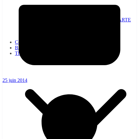
NON A LA SUPPRESSION DE LA CARTE
DE CIRCULATION, OUI À SA
GÉNÉRALISATION !
CE : la CGT-RATP vous informe…
Communiqués
Bienvenue à la CGT-RATP
Thématiques
25 juin 2014