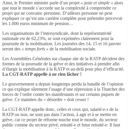
Ainsi, le Premier ministre parle d’un projet
« juste et simple »
alors
que tout le monde s’accorde sur la complexité à comprendre ce
projet qui ne convainc personne. D’ailleurs personne ne peut
expliquer ce qu’est une carrière complète pour prétendre percevoir
les 1.000 euros minimum de pension…
Les organisations de l’intersyndicale, dont la représentativité
nationale est de 62,23%, se sont exprimées clairement pour la
poursuite de la mobilisation. Les journées des 14, 15 et 16 janvier
seront des
« temps forts »
de la mobilisation sociale.
Les Assemblées Générales sur chaque site de la RATP décident des
formes de la poursuite de la grève et des initiatives à prendre afin
d’élargir la mobilisation à la RATP et au-delà pour plus d’efficacité.
La CGT-RATP appelle à ne rien lâcher !
Le gouvernement a depuis longtemps perdu la bataille de l’opinion
ce qui explique sûrement l’usage d’une répression à la Thatcher des
forces de l’ordre contre les manifestants et sur certains piquets de
grève. Ce maintien du « désordre » doit cesser !
La CGT-RATP appelle donc, celles et ceux qui, salarié-e-s de la
RATP ou non, ne sont pas dans l’action, à agir et à se mettre en
grève, car ce projet de réforme touche tout le monde, du secteur
public comme du secteur privé, retraité-e et futur retraité-e. Il faut