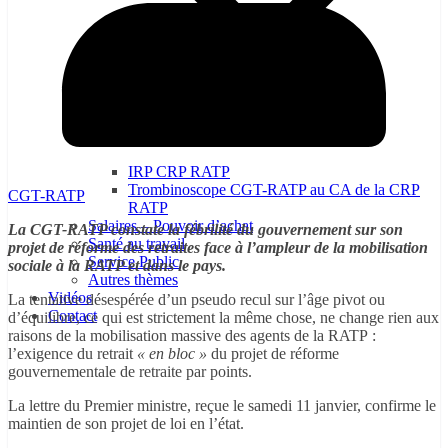
IRP CRP RATP
Trombinoscope CGT-RATP au CA de la CRP
CGT-RATP
RATP
Salaires – Pouvoir d’achat
La CGT-RATP constate la fébrilité du gouvernement sur son
Santé au travail
projet de réforme des retraites face à l’ampleur de la mobilisation
Service Public
sociale à la RATP et dans le pays.
Autres thèmes
Vidéos
La tentative désespérée d’un pseudo recul sur l’âge pivot ou
Contact
d’équilibre, ce qui est strictement la même chose, ne change rien aux
raisons de la mobilisation massive des agents de la RATP :
l’exigence du retrait
« en bloc »
du projet de réforme
gouvernementale de retraite par points.
La lettre du Premier ministre, reçue le samedi 11 janvier, confirme le
maintien de son projet de loi en l’état.