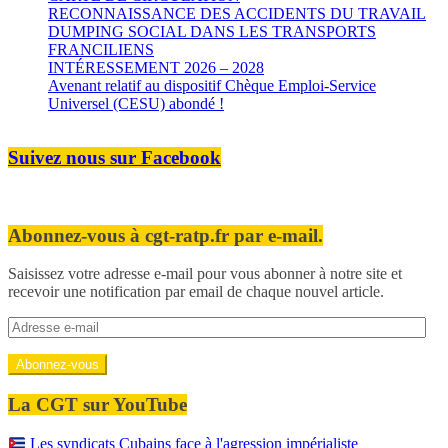
RECONNAISSANCE DES ACCIDENTS DU TRAVAIL
DUMPING SOCIAL DANS LES TRANSPORTS
FRANCILIENS
INTÉRESSEMENT 2026 – 2028
Avenant relatif au dispositif Chèque Emploi-Service
Universel (CESU) abondé !
Suivez nous sur Facebook
Abonnez-vous à cgt-ratp.fr par e-mail.
Saisissez votre adresse e-mail pour vous abonner à notre site et
recevoir une notification par email de chaque nouvel article.
Adresse
e-
mail
Abonnez-vous
La CGT sur YouTube
Les syndicats Cubains face à l'agression impérialiste