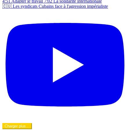
🇨🇺 Les syndicats Cubains face à l'agression impérialiste
Charger plus…