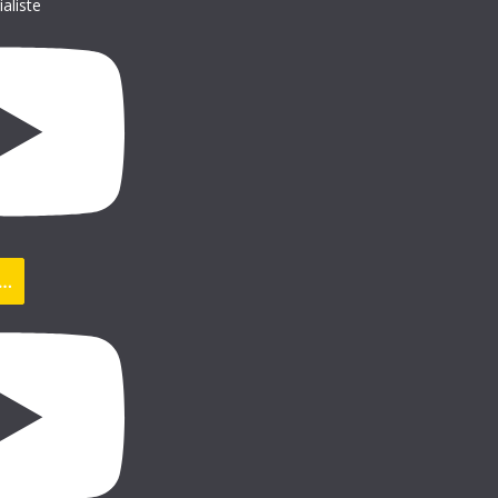
ialiste
s…