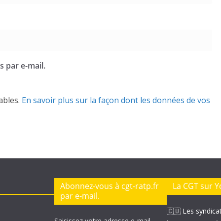
 par e-mail.
rables.
En savoir plus sur la façon dont les données de vos
Abonnez-vous à cgt-ratp.fr
La CGT sur 
par e-mail.
🇨🇺 Les syndica
Saisissez votre adresse e-mail