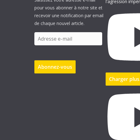
l'agression impér
pour vous abonner à notre site et
recevoir une notification par email
de chaque nouvel article.
A
d
r
e
Abonnez-vous
s
s
Charger plu
e
e
-
m
a
i
l