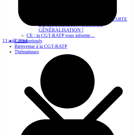
NON A LA SUPPRESSION DE LA CARTE
DE CIRCULATION, OUI À SA
GÉNÉRALISATION !
CE : la CGT-RATP vous informe…
13 août 2014
Communiqués
Bienvenue à la CGT-RATP
Thématiques