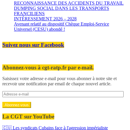
RECONNAISSANCE DES ACCIDENTS DU TRAVAIL
DUMPING SOCIAL DANS LES TRANSPORTS
FRANCILIENS
INTÉRESSEMENT 2026 – 2028
Avenant relatif au dispositif Chèque Emploi-Service
Universel (CESU) abondé !
Suivez nous sur Facebook
Abonnez-vous à cgt-ratp.fr par e-mail.
Saisissez votre adresse e-mail pour vous abonner à notre site et
recevoir une notification par email de chaque nouvel article.
Adresse
e-
mail
Abonnez-vous
La CGT sur YouTube
🇨🇺 Les syndicats Cubains face à l'agression impérialiste