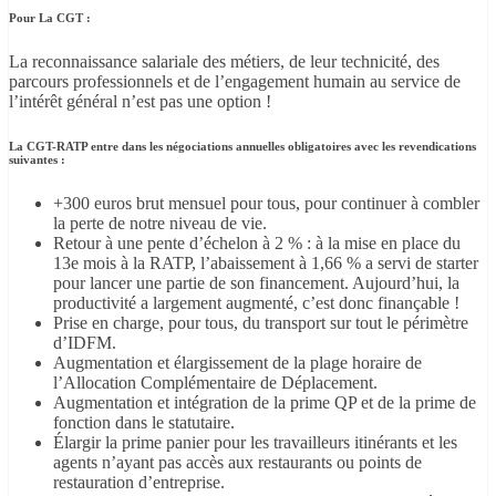
Pour
La CGT :
La reconnaissance salariale des métiers, de leur technicité, des
parcours professionnels et de l’engagement humain au service de
l’intérêt général n’est pas une option !
L
a CGT-RATP entre dans les négociations annuelles obligatoires avec les revendications
suivantes :
+300 euros brut mensuel pour tous
, pour continuer à combler
la perte de notre niveau de vie.
Retour à une pente d’échelon à 2 % :
à la mise en place du
13
e
mois à la RATP, l’abaissement à 1,66 % a servi de starter
pour lancer une partie de son financement. Aujourd’hui, la
productivité a largement augmenté, c’est donc finançable !
Prise en charge, pour tous, du transport
sur tout le périmètre
d’IDFM.
Augmentation et élargissement
de la plage horaire
de
l’
A
llocation
C
omplémentaire de
D
éplacement.
Augmentation et intégration de la prime QP et de la prime de
fonction
dans le statutaire.
Élargir la prime panier
pour les travailleurs itinérants et les
agents n’ayant pas accès
aux restaurants ou points de
restauration d’entreprise.