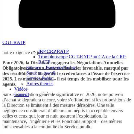
CGT-RATP
IRP CRP RATP
notre exigence de justice sociale !
Trombinoscope CGT-RATP au CA de la CRP
RATP
Pour 2026, la Direction engagera les Négociations Annuelles
Salaires – Pouvoir d’achat
Obligatoires dans un contexte financier favorable, marqué par
Santé au travail
des résultats nets largement excédentaires à l’issue de l’exercice
Service Public
2025. Les moyens sont là – il est temps de les mobiliser pour les
Autres thèmes
agents.
Vidéos
Sans augmentation générale significative en 2026, notre pouvoir
Contact
d’achat se dégradera encore, voire s’effondrera si les propositions de
la Direction se limitaient à des mesures dérisoires. Une telle
négligence constituerait d’ailleurs un mépris inacceptable envers
celles et ceux qui, jour et nuit, assurent l’exploitation, la
maintenance, l’ingénierie et les Fonctions Support – des métiers
indispensables à la continuité du Service public.