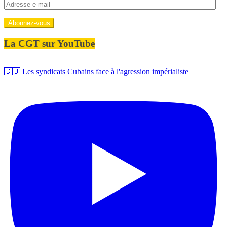
Adresse
e-
mail
Abonnez-vous
La CGT sur YouTube
🇨🇺 Les syndicats Cubains face à l'agression impérialiste