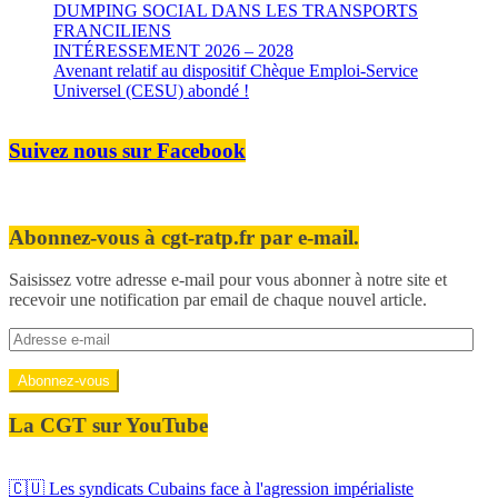
DUMPING SOCIAL DANS LES TRANSPORTS
FRANCILIENS
INTÉRESSEMENT 2026 – 2028
Avenant relatif au dispositif Chèque Emploi-Service
Universel (CESU) abondé !
Suivez nous sur Facebook
Abonnez-vous à cgt-ratp.fr par e-mail.
Saisissez votre adresse e-mail pour vous abonner à notre site et
recevoir une notification par email de chaque nouvel article.
Adresse
e-
mail
Abonnez-vous
La CGT sur YouTube
🇨🇺 Les syndicats Cubains face à l'agression impérialiste