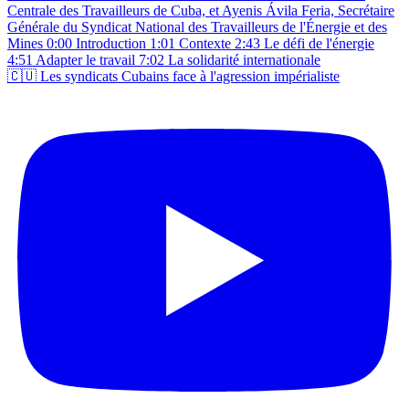
🇨🇺 Les syndicats Cubains face à l'agression impérialiste