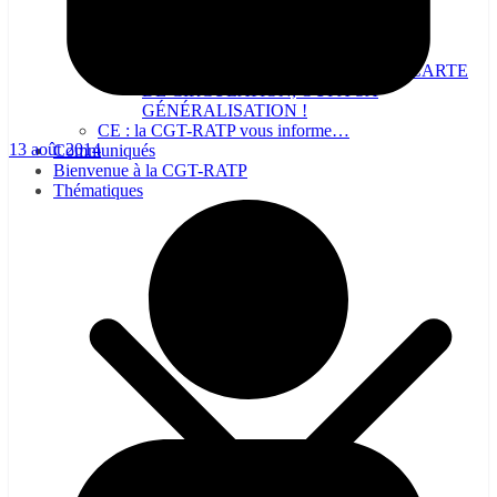
NON A LA SUPPRESSION DE LA CARTE
DE CIRCULATION, OUI À SA
GÉNÉRALISATION !
CE : la CGT-RATP vous informe…
13 août 2014
Communiqués
Bienvenue à la CGT-RATP
Thématiques