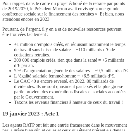
Pour rappel, dans le cadre du projet échoué de la retraite par points
de 2019/2020, le Président Macron avait envisagé « une grande
conférence sociale sur le financement des retraites ». Et bien, nous
attendons encore en 2023.
Pourtant, de l’argent, il y en a et de nouvelles ressources peuvent
être trouvées facilement :
+1 million d’emplois créés, en réduisant notamment le temps
de travail sans baisse de salaire
=
+110 milliards d’€ de
cotisations retraites.
300 000 emplois créés, rien que dans la santé
=
+5 milliards
d’€ par an.
5 % d’augmentation générale des salaires
=
+9,5 milliards d’€.
L ‘égalité salariale femme/homme
=
+6,5 milliards d’€.
Le CAC 40 a encore reversé, en 2022, 80 milliards de
dividendes. Ils ne sont quasiment pas taxés et la plus grosse
partie provient des exonérations fiscales et sociales accordées
par le Gouvernement.
Taxons les revenus financiers à hauteur de ceux du travail !
19 janvier 2023 :
Acte 1
Les agents RATP ont fait une entrée fracassante dans le mouvement
par la grève bien sûr, et celles et ceux qui étaient présent.e.s dans la