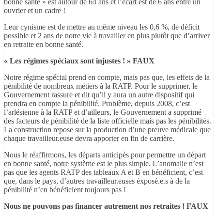
bonne santé » est autour de 64 ans et l’écart est de 6 ans entre un
ouvrier et un cadre !
Leur cynisme est de mettre au même niveau les 0,6 %, de déficit
possible et 2 ans de notre vie à travailler en plus plutôt que d’arriver
en retraite en bonne santé.
« Les régimes spéciaux sont injustes ! »
FAUX
Notre régime spécial prend en compte, mais pas que, les effets de la
pénibilité de nombreux métiers à la RATP. Pour le supprimer, le
Gouvernement rassure et dit qu’il y aura un autre dispositif qui
prendra en compte la pénibilité. Problème, depuis 2008, c’est
l’arlésienne à la RATP et d’ailleurs, le Gouvernement a supprimé
des facteurs de pénibilité de la liste officielle
mais pas les pénibilités.
La construction repose sur la production d’une preuve médicale que
chaque travailleur.euse devra apporter en fin de carrière.
Nous le réaffirmons, les départs anticipés pour permettre un départ
en bonne santé, notre système est le plus simple. L’anomalie n’est
pas que les agents RATP des tableaux A et B en bénéficient, c’est
que, dans le pays, d’autres travailleur.euses éxposé.e.s à de la
pénibilité n’en bénéficient toujours pas !
Nous ne pouvons pas financer autrement nos retraites !
FAUX