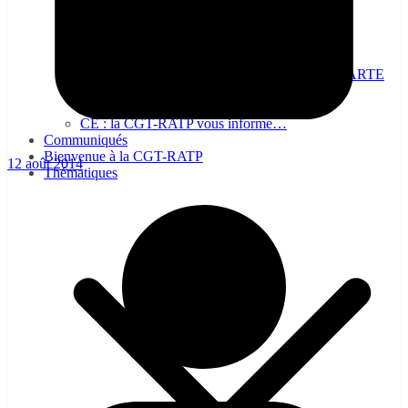
NON A LA SUPPRESSION DE LA CARTE
DE CIRCULATION, OUI À SA
GÉNÉRALISATION !
CE : la CGT-RATP vous informe…
Communiqués
Bienvenue à la CGT-RATP
12 août 2014
Thématiques