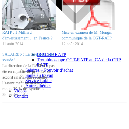
RATP : 1 Milliard
Mise en examen de M. Mongin :
d'investissement… en France ?
communiqué de la CGT-RATP
11 août 2014
12 août 2014
IRP CRP RATP
SALAIRES : La direction reste
Trombinoscope CGT-RATP au CA de la CRP
sourde !
RATP
La direction de la RATP n’a pas
Salaires – Pouvoir d’achat
été en capacité de proposer un
Santé au travail
accord salarial qui recueille
Service Public
l’assentiment favorable d’au
Autres thèmes
moins 30 % des syndicats…
Vidéos
Cela en dit long sur la nature de
28 février 2017
Contact
ses propositions qui tiennent de
la provocation. Les salariés de
l’entreprise risquent de subir
cette année encore…