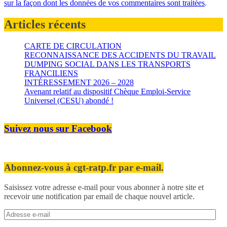
sur la façon dont les données de vos commentaires sont traitées
.
Articles récents
CARTE DE CIRCULATION
RECONNAISSANCE DES ACCIDENTS DU TRAVAIL
DUMPING SOCIAL DANS LES TRANSPORTS
FRANCILIENS
INTÉRESSEMENT 2026 – 2028
Avenant relatif au dispositif Chèque Emploi-Service
Universel (CESU) abondé !
Suivez nous sur Facebook
Abonnez-vous à cgt-ratp.fr par e-mail.
Saisissez votre adresse e-mail pour vous abonner à notre site et
recevoir une notification par email de chaque nouvel article.
Adresse
e-