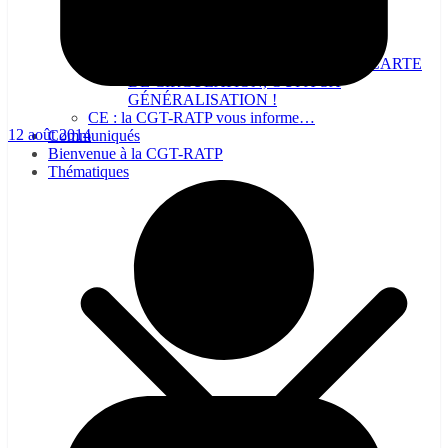
NON A LA SUPPRESSION DE LA CARTE
DE CIRCULATION, OUI À SA
GÉNÉRALISATION !
CE : la CGT-RATP vous informe…
12 août 2014
Communiqués
Bienvenue à la CGT-RATP
Thématiques