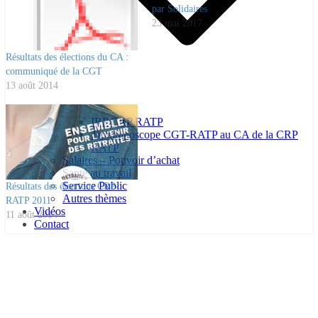
par Solidaires
23 mai 2017
Résultats des élections du CA :
communiqué de la CGT
13 août 2014
IRP CRP RATP
Trombinoscope CGT-RATP au CA de la CRP
RATP
Salaires – Pouvoir d’achat
Santé au travail
Service Public
Résultats des élections CRP-
Autres thèmes
RATP 2011
Vidéos
11 août 2014
Contact