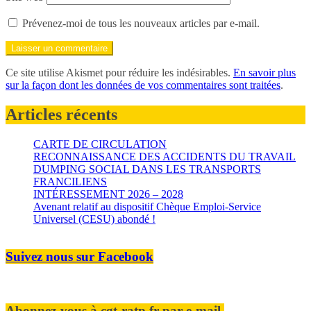
Prévenez-moi de tous les nouveaux articles par e-mail.
Ce site utilise Akismet pour réduire les indésirables.
En savoir plus
sur la façon dont les données de vos commentaires sont traitées
.
Articles récents
CARTE DE CIRCULATION
RECONNAISSANCE DES ACCIDENTS DU TRAVAIL
DUMPING SOCIAL DANS LES TRANSPORTS
FRANCILIENS
INTÉRESSEMENT 2026 – 2028
Avenant relatif au dispositif Chèque Emploi-Service
Universel (CESU) abondé !
Suivez nous sur Facebook
Abonnez-vous à cgt-ratp.fr par e-mail.