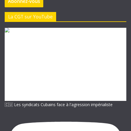
Abonnez-vous
s
s
e
La CGT sur YouTube
e
-
m
a
i
l
🇨🇺 Les syndicats Cubains face à l'agression impérialiste