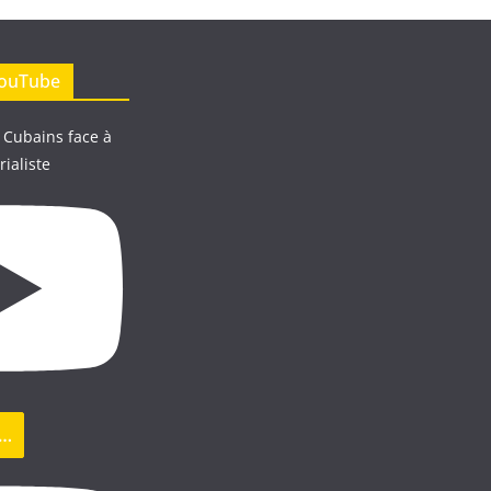
YouTube
 Cubains face à
rialiste
s…