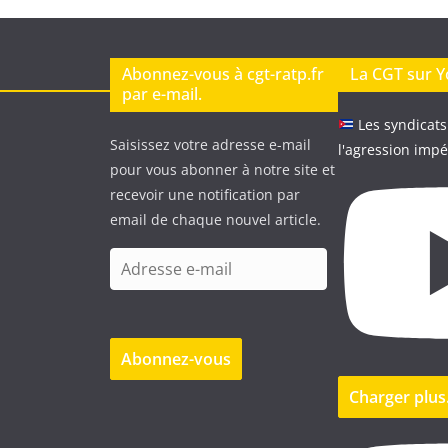
Abonnez-vous à cgt-ratp.fr
La CGT sur 
par e-mail.
Les syndicats
Saisissez votre adresse e-mail
l'agression impé
pour vous abonner à notre site et
recevoir une notification par
email de chaque nouvel article.
A
d
r
e
Abonnez-vous
s
s
Charger plu
e
e