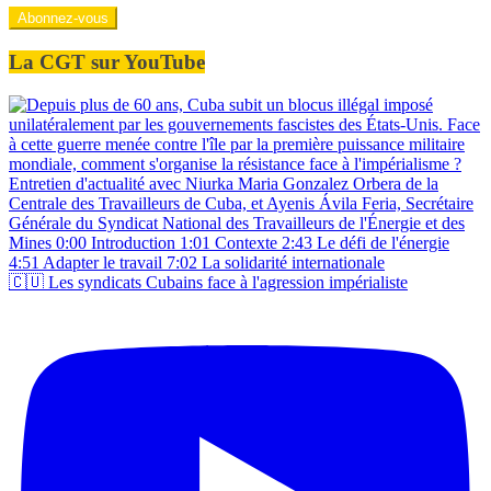
mail
Abonnez-vous
La CGT sur YouTube
🇨🇺 Les syndicats Cubains face à l'agression impérialiste