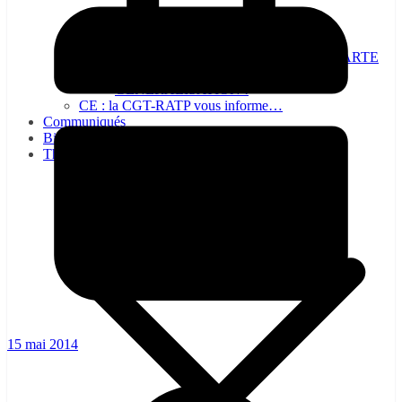
NON A LA SUPPRESSION DE LA CARTE
DE CIRCULATION, OUI À SA
GÉNÉRALISATION !
CE : la CGT-RATP vous informe…
Communiqués
Bienvenue à la CGT-RATP
Thématiques
15 mai 2014