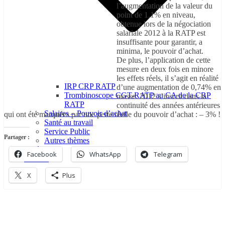
l’augmentation de la valeur du
point de 1,1% en niveau,
obtenue lors de la négociation
salariale 2012 à la RATP est
insuffisante pour garantir, a
minima, le pouvoir d’achat.
De plus, l’application de cette
mesure en deux fois en minore
les effets réels, il s’agit en réalité
IRP CRP RATP
d’une augmentation de 0,74% en
Trombinoscope CGT-RATP au CA de la CRP
masse. 2012 s’inscrit dans la
RATP
continuité des années antérieures
Salaires – Pouvoir d’achat
qui ont été marquées par une perte réelle du pouvoir d’achat : – 3% !
Santé au travail
Service Public
Partager :
Autres thèmes
Vidéos
Facebook
WhatsApp
Telegram
Contact
X
Plus