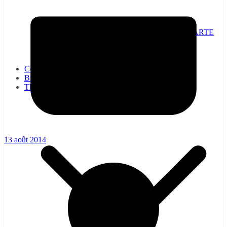
NON A LA SUPPRESSION DE LA CARTE
DE CIRCULATION, OUI À SA
GÉNÉRALISATION !
CE : la CGT-RATP vous informe…
Communiqués
Bienvenue à la CGT-RATP
Thématiques
13 août 2014