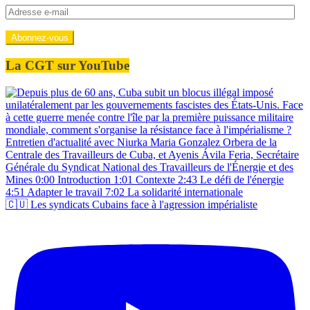
Adresse
e-
mail
Abonnez-vous
La CGT sur YouTube
🇨🇺 Les syndicats Cubains face à l'agression impérialiste