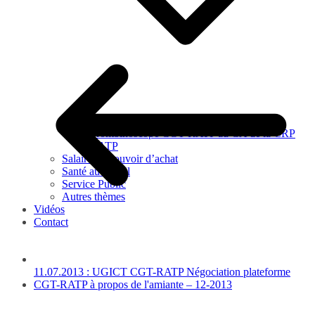
IRP CRP RATP
Trombinoscope CGT-RATP au CA de la CRP
RATP
Salaires – Pouvoir d’achat
Santé au travail
Service Public
Autres thèmes
Vidéos
Contact
11.07.2013 : UGICT CGT-RATP Négociation plateforme
CGT-RATP à propos de l'amiante – 12-2013