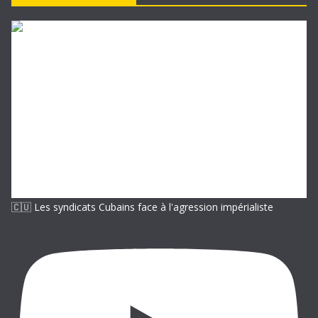
e
-
m
a
i
l
🇨🇺 Les syndicats Cubains face à l'agression impérialiste