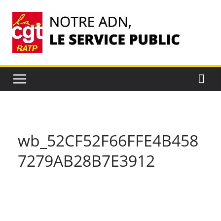
Passer
au
contenu
wb_52CF52F66FFE4B458
7279AB28B7E3912